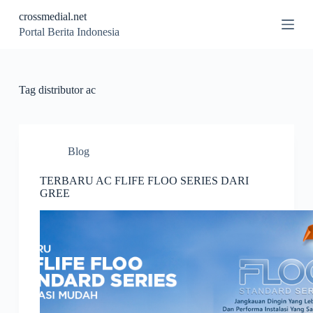
S
crossmedial.net
k
Portal Berita Indonesia
i
p
t
o
c
Tag
distributor ac
o
n
t
e
n
Blog
t
TERBARU AC FLIFE FLOO SERIES DARI
GREE