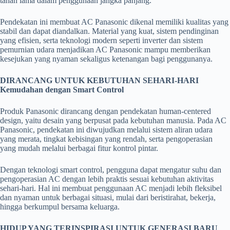
tahan lama dalam penggunaan jangka panjang.
Pendekatan ini membuat AC Panasonic dikenal memiliki kualitas yang
stabil dan dapat diandalkan. Material yang kuat, sistem pendinginan
yang efisien, serta teknologi modern seperti inverter dan sistem
pemurnian udara menjadikan AC Panasonic mampu memberikan
kesejukan yang nyaman sekaligus ketenangan bagi penggunanya.
DIRANCANG UNTUK KEBUTUHAN SEHARI-HARI
Kemudahan dengan Smart Control
Produk Panasonic dirancang dengan pendekatan human-centered
design, yaitu desain yang berpusat pada kebutuhan manusia. Pada AC
Panasonic, pendekatan ini diwujudkan melalui sistem aliran udara
yang merata, tingkat kebisingan yang rendah, serta pengoperasian
yang mudah melalui berbagai fitur kontrol pintar.
Dengan teknologi smart control, pengguna dapat mengatur suhu dan
pengoperasian AC dengan lebih praktis sesuai kebutuhan aktivitas
sehari-hari. Hal ini membuat penggunaan AC menjadi lebih fleksibel
dan nyaman untuk berbagai situasi, mulai dari beristirahat, bekerja,
hingga berkumpul bersama keluarga.
HIDUP YANG TERINSPIRASI UNTUK GENERASI BARU