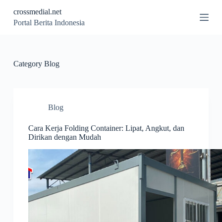
S
crossmedial.net
k
Portal Berita Indonesia
i
p
t
o
c
Category
Blog
o
n
t
e
n
Blog
t
Cara Kerja Folding Container: Lipat, Angkut, dan
Dirikan dengan Mudah