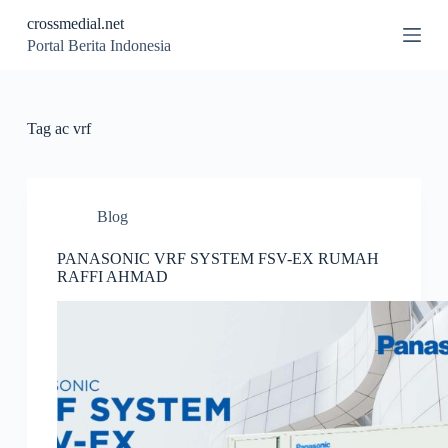
S
crossmedial.net
k
Portal Berita Indonesia
i
p
t
o
c
Tag
ac vrf
o
n
t
e
n
Blog
t
PANASONIC VRF SYSTEM FSV-EX RUMAH
RAFFI AHMAD