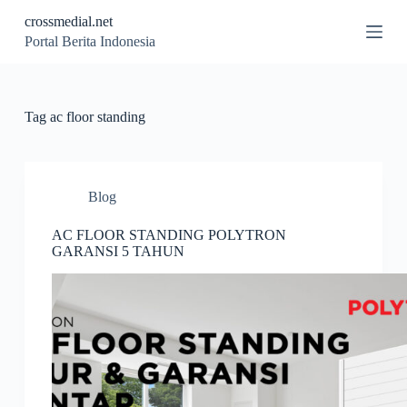
S
crossmedial.net
k
Portal Berita Indonesia
i
p
t
o
c
Tag
ac floor standing
o
n
t
e
n
Blog
t
AC FLOOR STANDING POLYTRON
GARANSI 5 TAHUN