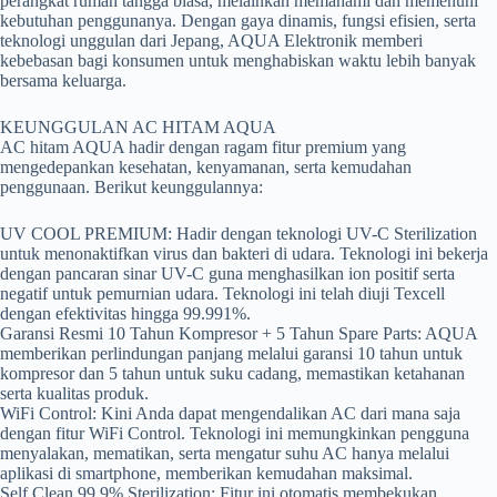
perangkat rumah tangga biasa, melainkan memahami dan memenuhi
kebutuhan penggunanya. Dengan gaya dinamis, fungsi efisien, serta
teknologi unggulan dari Jepang, AQUA Elektronik memberi
kebebasan bagi konsumen untuk menghabiskan waktu lebih banyak
bersama keluarga.
KEUNGGULAN AC HITAM AQUA
AC hitam AQUA hadir dengan ragam fitur premium yang
mengedepankan kesehatan, kenyamanan, serta kemudahan
penggunaan. Berikut keunggulannya:
UV COOL PREMIUM: Hadir dengan teknologi UV-C Sterilization
untuk menonaktifkan virus dan bakteri di udara. Teknologi ini bekerja
dengan pancaran sinar UV-C guna menghasilkan ion positif serta
negatif untuk pemurnian udara. Teknologi ini telah diuji Texcell
dengan efektivitas hingga 99.991%.
Garansi Resmi 10 Tahun Kompresor + 5 Tahun Spare Parts: AQUA
memberikan perlindungan panjang melalui garansi 10 tahun untuk
kompresor dan 5 tahun untuk suku cadang, memastikan ketahanan
serta kualitas produk.
WiFi Control: Kini Anda dapat mengendalikan AC dari mana saja
dengan fitur WiFi Control. Teknologi ini memungkinkan pengguna
menyalakan, mematikan, serta mengatur suhu AC hanya melalui
aplikasi di smartphone, memberikan kemudahan maksimal.
Self Clean 99.9% Sterilization: Fitur ini otomatis membekukan