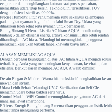
evaporator dan menghilangkan kotoran saat proses pencairan,
memastikan udara tetap bersih. Teknologi ini tersertifikasi TUV
dengan efisiensi sterilisasi 99.99%.
Precise Humidity: Fitur yang menjaga suhu sekaligus kelembapan
pada tingkat nyaman bagi tubuh melalui Smart Dry. Udara yang
dihasilkan lebih sehat serta nyaman untuk pernapasan.
Rating Bintang 5 Hemat Listrik: AC hitam AQUA meraih rating
bintang 5 dalam efisiensi energi, artinya konsumsi listrik lebih rendah
dibandingkan AC biasa. Teknologi ini memungkinkan pengguna
menikmati kesejukan terbaik tanpa khawatir biaya listrik.
ALASAN MEMILIKI AC AQUA
Dengan berbagai keunggulan di atas, AC hitam AQUA menjadi solusi
terbaik bagi Anda yang mementingkan kenyamanan, kesehatan, dan
efisiensi. Berikut alasan mengapa AC AQUA wajib dimiliki:
Desain Elegan & Modern: Warna hitam eksklusif menghadirkan kesan
mewah dan stylish.
Udara Lebih Sehat: Teknologi UV-C Sterilization dan Self Clean
menjamin udara bebas bakteri serta virus.
Kontrol Mudah: WiFi Control memungkinkan pengaturan AC dari
mana saja lewat smartphone.
Efisiensi Energi: Rating bintang 5 memastikan penggunaan listrik lebih
hemat tanpa mengurangi performa.