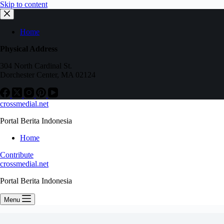
Skip to content
Home
Physical Address
304 North Cardinal St.
Dorchester Center, MA 02124
crossmedial.net
Portal Berita Indonesia
Home
Contribute
crossmedial.net
Portal Berita Indonesia
Menu