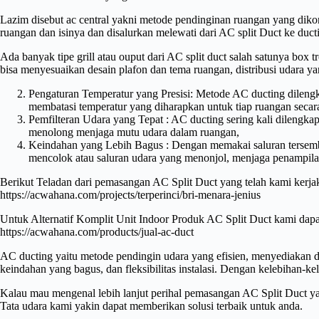
Lazim disebut ac central yakni metode pendinginan ruangan yang dikontr
ruangan dan isinya dan disalurkan melewati dari AC split Duct ke ducti
Ada banyak tipe grill atau ouput dari AC split duct salah satunya bo
bisa menyesuaikan desain plafon dan tema ruangan, distribusi udara ya
Pengaturan Temperatur yang Presisi: Metode AC ducting dileng
membatasi temperatur yang diharapkan untuk tiap ruangan secar
Pemfilteran Udara yang Tepat : AC ducting sering kali dilengkap
menolong menjaga mutu udara dalam ruangan,
Keindahan yang Lebih Bagus : Dengan memakai saluran tersembun
mencolok atau saluran udara yang menonjol, menjaga penampilan 
Berikut Teladan dari pemasangan AC Split Duct yang telah kami kerja
https://acwahana.com/projects/terperinci/bri-menara-jenius
Untuk Alternatif Komplit Unit Indoor Produk AC Split Duct kami dapat 
https://acwahana.com/products/jual-ac-duct
AC ducting yaitu metode pendingin udara yang efisien, menyediakan dis
keindahan yang bagus, dan fleksibilitas instalasi. Dengan kelebihan-
Kalau mau mengenal lebih lanjut perihal pemasangan AC Split Duct y
Tata udara kami yakin dapat memberikan solusi terbaik untuk anda.