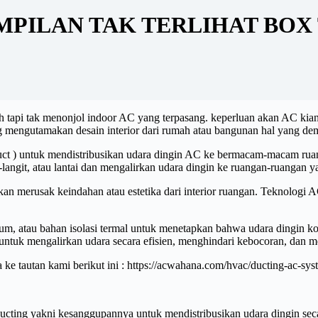
MPILAN TAK TERLIHAT BOX
 tapi tak menonjol indoor AC yang terpasang. keperluan akan AC kian 
mengutamakan desain interior dari rumah atau bangunan hal yang dem
uct ) untuk mendistribusikan udara dingin AC ke bermacam-macam ruang
-langit, atau lantai dan mengalirkan udara dingin ke ruangan-ruangan 
an merusak keindahan atau estetika dari interior ruangan. Teknologi A
um, atau bahan isolasi termal untuk menetapkan bahwa udara dingin ko
tuk mengalirkan udara secara efisien, menghindari kebocoran, dan men
 ke tautan kami berikut ini : https://acwahana.com/hvac/ducting-ac-sys
ducting yakni kesanggupannya untuk mendistribusikan udara dingin seca