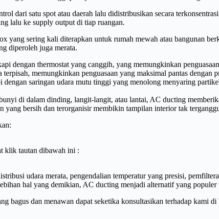
ol dari satu spot atau daerah lalu didistribusikan secara terkonsentra
ng lalu ke supply output di tiap ruangan.
x trox yang sering kali diterapkan untuk rumah mewah atau bangunan be
ng diperoleh juga merata.
kapi dengan thermostat yang canggih, yang memungkinkan penguasaan 
a terpisah, memungkinkan penguasaan yang maksimal pantas dengan pre
i dengan saringan udara mutu tinggi yang menolong menyaring partikel-
yi di dalam dinding, langit-langit, atau lantai, AC ducting memberik
yang bersih dan terorganisir membikin tampilan interior tak tergangg
kan:
klik tautan dibawah ini :
tribusi udara merata, pengendalian temperatur yang presisi, pemfilter
kelebihan hal yang demikian, AC ducting menjadi alternatif yang popu
ang bagus dan menawan dapat seketika konsultasikan terhadap kami di