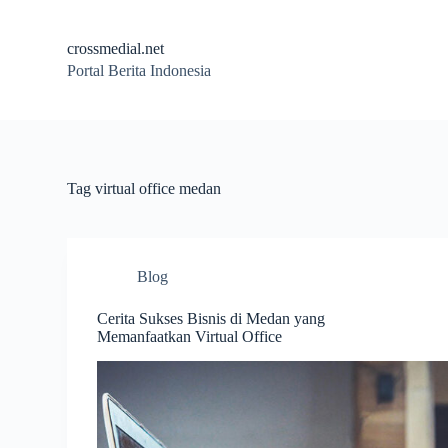
S
k
crossmedial.net
i
Portal Berita Indonesia
p
t
o
c
o
n
t
Tag
virtual office medan
e
n
t
Blog
Cerita Sukses Bisnis di Medan yang
Memanfaatkan Virtual Office