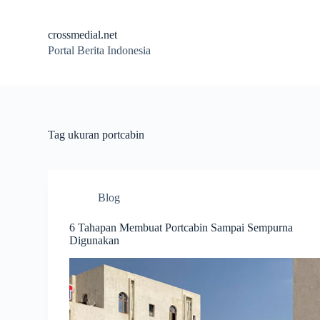
S
k
crossmedial.net
i
Portal Berita Indonesia
p
t
o
c
o
n
t
Tag
ukuran portcabin
e
n
t
Blog
6 Tahapan Membuat Portcabin Sampai Sempurna
Digunakan