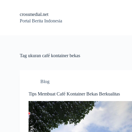
S
k
crossmedial.net
i
Portal Berita Indonesia
p
t
o
c
o
n
t
Tag
ukuran café kontainer bekas
e
n
t
Blog
Tips Membuat Café Kontainer Bekas Berkualitas