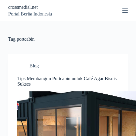
S
crossmedial.net
k
Portal Berita Indonesia
i
p
t
o
c
Tag
portcabin
o
n
t
e
n
Blog
t
Tips Membangun Portcabin untuk Café Agar Bisnis
Sukses