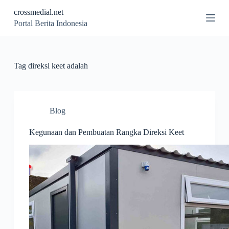
S
crossmedial.net
k
Portal Berita Indonesia
i
p
t
o
c
Tag
direksi keet adalah
o
n
t
e
n
Blog
t
Kegunaan dan Pembuatan Rangka Direksi Keet