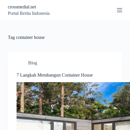
S
crossmedial.net
k
Portal Berita Indonesia
i
p
t
o
c
Tag
container house
o
n
t
e
n
Blog
t
7 Langkah Membangun Container House