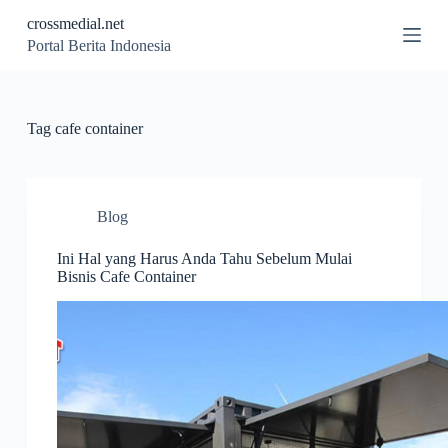
S
crossmedial.net
k
Portal Berita Indonesia
i
p
t
o
c
Tag
cafe container
o
n
t
e
n
Blog
t
Ini Hal yang Harus Anda Tahu Sebelum Mulai
Bisnis Cafe Container