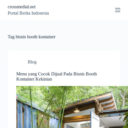
S
crossmedial.net
k
Portal Berita Indonesia
i
p
t
o
c
Tag
bisnis booth kontainer
o
n
t
e
n
Blog
t
Menu yang Cocok Dijual Pada Bisnis Booth
Kontainer Kekinian