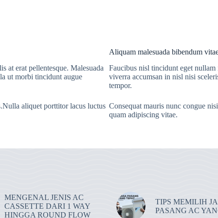
Aliquam malesuada bibendum vita
ulis at erat pellentesque. Malesuada
Faucibus nisl tincidunt eget nullam
lla ut morbi tincidunt augue
viverra accumsan in nisl nisi scele
tempor.
ulla aliquet porttitor lacus luctus
Consequat mauris nunc congue nisi v
quam adipiscing vitae.
MENGENAL JENIS AC
TIPS MEMILIH J
CASSETTE DARI 1 WAY
PASANG AC YAN
HINGGA ROUND FLOW