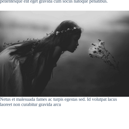
pellentesque elit eget gravida cum sociis natoque penatibus.
Netus et malesuada fames ac turpis egestas sed. Id volutpat lacus
laoreet non curabitur gravida arcu