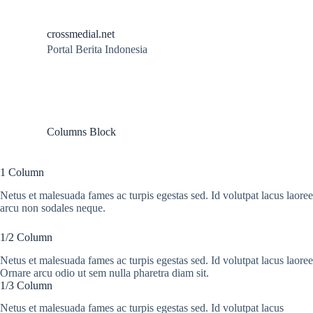
S
k
crossmedial.net
i
Portal Berita Indonesia
p
t
o
c
o
n
t
Columns Block
e
n
t
1 Column
Netus et malesuada fames ac turpis egestas sed. Id volutpat lacus laoree
arcu non sodales neque.
1/2 Column
Netus et malesuada fames ac turpis egestas sed. Id volutpat lacus laoree
Ornare arcu odio ut sem nulla pharetra diam sit.
1/3 Column
Netus et malesuada fames ac turpis egestas sed. Id volutpat lacus