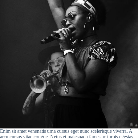
Enim sit amet venenatis urna cursus eget nunc scelerisque viverra. A
arcu cursus vitae congue. Netus et malesuada fames ac turpis egestas