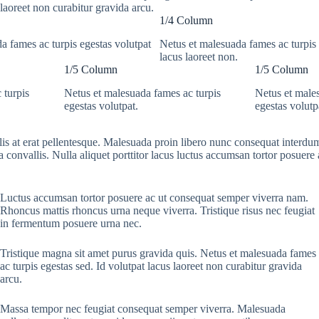
laoreet non curabitur gravida arcu.
1/4 Column
a fames ac turpis egestas volutpat
Netus et malesuada fames ac turpis 
lacus laoreet non.
1/5 Column
1/5 Column
 turpis
Netus et malesuada fames ac turpis
Netus et male
egestas volutpat.
egestas volutp
ulis at erat pellentesque. Malesuada proin libero nunc consequat interdum
onvallis. Nulla aliquet porttitor lacus luctus accumsan tortor posuere a
Luctus accumsan tortor posuere ac ut consequat semper viverra nam.
Rhoncus mattis rhoncus urna neque viverra. Tristique risus nec feugiat
in fermentum posuere urna nec.
Tristique magna sit amet purus gravida quis. Netus et malesuada fames
ac turpis egestas sed. Id volutpat lacus laoreet non curabitur gravida
arcu.
Massa tempor nec feugiat consequat semper viverra. Malesuada