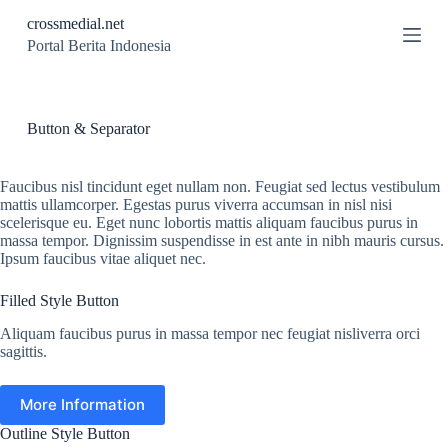
S
crossmedial.net
k
Portal Berita Indonesia
i
p
t
o
c
Button & Separator
o
n
t
Faucibus nisl tincidunt eget nullam non. Feugiat sed lectus vestibulum
e
mattis ullamcorper. Egestas purus viverra accumsan in nisl nisi
n
scelerisque eu. Eget nunc lobortis mattis aliquam faucibus purus in
t
massa tempor. Dignissim suspendisse in est ante in nibh mauris cursus.
Ipsum faucibus vitae aliquet nec.
Filled Style Button
Aliquam faucibus purus in massa tempor nec feugiat nisliverra orci
sagittis.
More Information
Outline Style Button